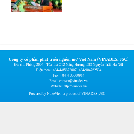
(
)
Công ty cổ phần phát triển nguồn mở Việt Nam
VINADES.,JSC
Địa chỉ:
Phòng 2004 - Tòa nhà CT2 Nàng Hương, 583 Nguyễn Trãi, Hà Nội
Điện thoại:
+84-4-85872007
+84-904762534
Fax:
+84-4-35500914
Email:
contact@vinades.vn
Website:
http://vinades.vn
Powered by NukeViet - a product of VINADES.,JSC