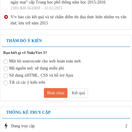
2181/KH-SGDĐT - 11/11/2015
V/v báo cáo kết quả và tự chấm điểm thi đua thực hiện nhiệm vụ văn
thư, lưu trữ năm 2015
2188 /SGDĐT-VP - 18/11/2015
V/v báo cáo kết quả và tự chấm điểm thi đua thực hiện nhiệm vụ văn
THĂM DÒ Ý KIẾN
thư, lưu trữ năm 2015-2
2199 /SGDĐT-VP - 18/11/2015
Bạn biết gì về NukeViet 3?
Kế hoạch triển khai chương trình “An toàn giao thông cho nụ cười
Một bộ sourcecode cho web hoàn toàn mới.
ngày mai” cấp Trung học phổ thông năm học 2015-2016
Mã nguồn mở, sử dụng miễn phí.
2181/KH-SGDĐT - 11/11/2015
Sử dụng xHTML, CSS và hỗ trợ Ajax
V/v báo cáo kết quả và tự chấm điểm thi đua thực hiện nhiệm vụ văn
Tất cả các ý kiến trên
thư, lưu trữ năm 2015
2188 /SGDĐT-VP - 18/11/2015
V/v báo cáo kết quả và tự chấm điểm thi đua thực hiện nhiệm vụ văn
thư, lưu trữ năm 2015-2
THỐNG KÊ TRUY CẬP
2199 /SGDĐT-VP - 18/11/2015
Đang truy cập
2