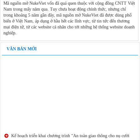
Mã nguồn mở NukeViet vốn đã quá quen thuộc với cộng đồng CNTT Việt
Nam trong mấy năm qua. Tuy chưa hoạt động chính thức, nhưng chỉ
trong khoảng 5 năm gần đây, mã nguồn mở NukeViet đã được dùng phổ
biến ở Việt Nam, áp dụng ở hầu hết các lĩnh vực, từ tin tức đến thương
mại điện tử, từ các website cá nhân cho tới những hệ thống website doanh
nghiệp.
VĂN BẢN MỚI
Kế hoạch triển khai chương trình “An toàn giao thông cho nụ cười
ngày mai” cấp Trung học phổ thông năm học 2015-2016