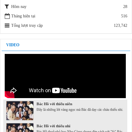
Hôm nay
28
Tháng hiện tại
516
Tổng lượt truy cập
123,742
VIDEO
Bác Hồ với thiếu niên
Đây là những lời vàng ngọc mà Bác đã dạy các cháu thiếu nhi.
Bác Hồ với thiếu nhi
Bác Hồ thuở nhỏ học Nho Cùng chung đèn sách với "lò" Bác