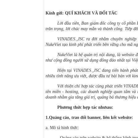
Kính gửi: QUÍ KHÁCH VÀ ĐỐI TÁC
Lời đầu tiên, Ban giám đốc công ty cổ phần
trân trọng, lời chúc may mắn và thành công. Tiếp đế
VINADES.,JSC ra đời nhằm chuyên nghiệp 
NukeViet tạo kinh phí phát triển bền vững cho mã n
NukeViet là hệ quản trị nội dung, là website 
như cộng đồng người sử dụng đông đảo nhất tại Việt
Hiện tại VINADES.,JSC đang tiến hành phát
nhiều tính năng ưu việt, được đầu tư bài bản với kin
Với thiện chí hợp tác cùng phát triển VINADE
tên miền - hosting, các doanh nghiệp quan tâm v
doanh nhằm gia tăng giá trị, quảng bá thương hiệu 
Phương thức hợp tác nhưsau:
1.Quảng cáo, trao đổi banner, liên kết website:
a. Mô tả hình thức:
- Quảng cáo trên website & hệ thống kênh tru