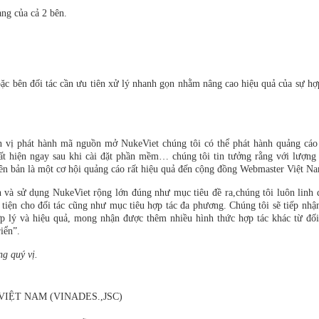
àng của cả 2 bên.
 bên đối tác cần ưu tiên xử lý nhanh gọn nhằm nâng cao hiệu quả của sự hợ
ơn vị phát hành mã nguồn mở NukeViet chúng tôi có thể phát hành quảng cáo
uất hiện ngay sau khi cài đặt phần mềm… chúng tôi tin tưởng rằng với lượng
iên bản là một cơ hội quảng cáo rất hiệu quả đến cộng đồng Webmaster Việt N
 và sử dụng NukeViet rộng lớn đúng như mục tiêu đề ra,chúng tôi luôn linh
 tiện cho đối tác cũng như mục tiêu hợp tác đa phương. Chúng tôi sẽ tiếp nhậ
ợp lý và hiệu quả, mong nhận được thêm nhiều hình thức hợp tác khác từ đối
iển”.
g quý vị.
IỆT NAM (VINADES.,JSC)