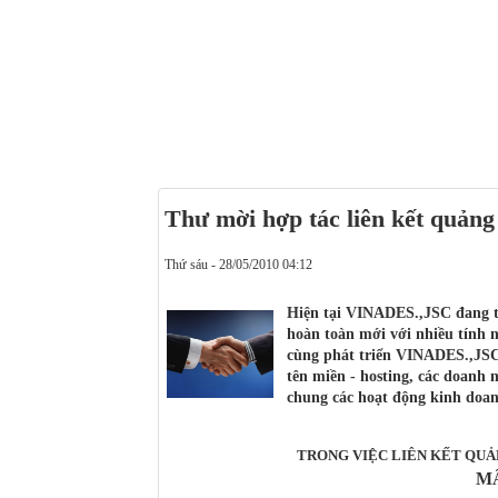
Thư mời hợp tác liên kết quảng
Thứ sáu - 28/05/2010 04:12
Hiện tại VINADES.,JSC đang t
hoàn toàn mới với nhiều tính n
cùng phát triển VINADES.,JSC x
tên miền - hosting, các doan
chung các hoạt động kinh doan
TRONG VIỆC LIÊN KẾT QUẢ
M