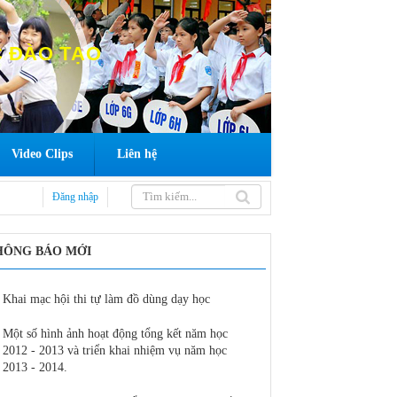
 ĐÀO TẠO
Video Clips
Liên hệ
Đăng nhập
HÔNG BÁO MỚI
Khai mạc hội thi tự làm đồ dùng dạy học
Sở GDĐT tổ chức tập 
mới đối với lớp 3 cấp
Một số hình ảnh hoạt động tổng kết năm học
2012 - 2013 và triển khai nhiệm vụ năm học
Sở Giáo dục và Đào tạ
2013 - 2014.
môn đầu năm học