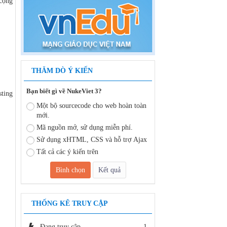
 cộng
THĂM DÒ Ý KIẾN
Bạn biết gì về NukeViet 3?
sting
Một bộ sourcecode cho web hoàn toàn
mới.
Mã nguồn mở, sử dụng miễn phí.
Sử dụng xHTML, CSS và hỗ trợ Ajax
Tất cả các ý kiến trên
THỐNG KÊ TRUY CẬP
Đang truy cập
1