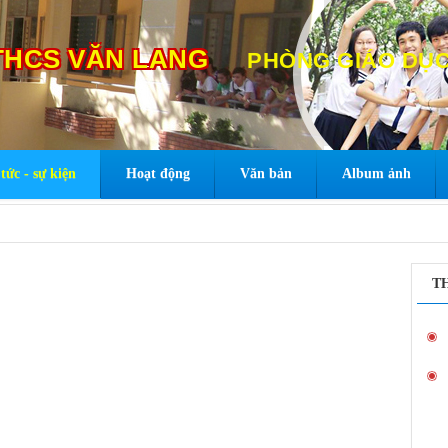
HCS VĂN LANG
PHÒNG GIÁO DỤC
tức - sự kiện
Hoạt động
Văn bản
Album ảnh
T
Hỗ trợ tập huấn và triển khai NukeViet cho các
Phòng, Sở GD&ĐT