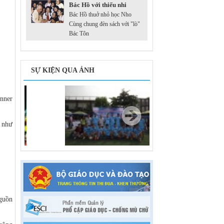
Bác Hồ với thiếu nhi
V/v báo cáo kết quả và tự chấm điểm
Bác Hồ thuở nhỏ học Nho
thi đua thực hiện nhiệm vụ văn thư,
Cùng chung đèn sách với "lò"
Bác Tôn
lưu trữ năm 2015-2
2199 /SGDĐT-VP - 18/11/2015
SỰ KIỆN QUA ẢNH
anner
g như
nguồn