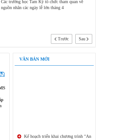
Các trường học Tam Kỳ tổ chức tham quan về
Ra mắt công ty mã nguồ
nguồn nhân các ngày lễ lớn tháng 4
Nam
Trước
Sau
VĂN BẢN MỚI
CMS
ấp
n
Kế hoạch triển khai chương trình “An
toàn giao thông cho nụ cười ngày