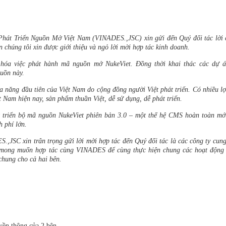
 Phát Triển Nguồn Mở Việt Nam (VINADES.,JSC) xin gửi đến Quý đối tác lời
n chúng tôi xin được giới thiệu và ngỏ lời mời hợp tác kinh doanh.
hóa việc phát hành mã nguồn mở NukeViet. Đồng thời khai thác các dự á
guồn này.
đa năng đầu tiên của Việt Nam do cộng đồng người Việt phát triển. Có nhiều lợ
 Nam hiện nay, sản phẩm thuần Việt, dễ sử dụng, dễ phát triển.
 triển bộ mã nguồn NukeViet phiên bản 3.0 – một thế hệ CMS hoàn toàn mới
h phí lớn.
S.,JSC xin trân trọng gửi lời mời hợp tác đến Quý đối tác là các công ty cun
à mong muốn hợp tác cùng VINADES để cùng thực hiện chung các hoạt động 
chung cho cả hai bên.
yền thông của 2 bên.