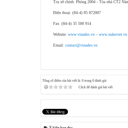
Trụ sở chính: Phòng 2004 - Tòa nhà CT2 Nà
Điện thoại: (84-4) 85 872007
Fax: (84-4) 35 500 914
Website:
www.vinades.vn
–
www.nukeviet.vn
Email:
contact@vinades.vn
Tổng số điểm của bài viết là: 0 trong 0 đánh giá
Click để đánh giá bài viết
Ý kiến bạn đọc