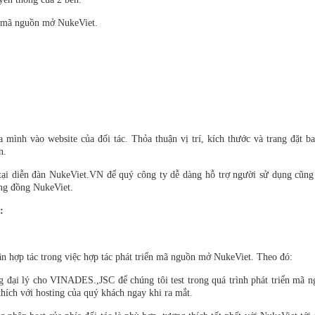
a mã nguồn mở NukeViet.
 mình vào website của đối tác. Thỏa thuận vị trí, kích thước và trang đặt b
n.
tại diễn đàn NukeViet.VN để quý công ty dễ dàng hỗ trợ người sử dụng cũn
ộng đồng NukeViet.
:
n hợp tác trong việc hợp tác phát triển mã nguồn mở NukeViet. Theo đó:
ng đại lý cho VINADES.,JSC để chúng tôi test trong quá trình phát triển mã 
ích với hosting của quý khách ngay khi ra mắt.