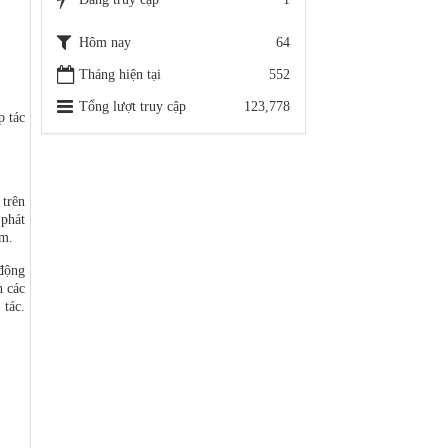
Hôm nay
64
Tháng hiện tại
552
Tổng lượt truy cập
123,778
p tác
 trên
 phát
am.
 động
n các
 tác.