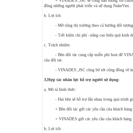
+ VINADES.,JSC sẽ công báo thông tin chứng n
đồng những người phát triển và sử dụng NukeViet.
b. Lợi ích:
- Mở rộng thị trường theo cả hướng đối tượng
- Tiết kiệm chi phí –nâng cao hiệu quả kinh d
c. Trách nhiệm:
- Bên đối tác cung cấp miễn phí host để VIN
của đối tác.
- VINADES.,JSC công bố tới cộng đồng về kết
3,Hợp tác nhân lực hỗ trợ người sử dụng:
a, Mô tả hình thức:
- Hai bên sẽ hỗ trợ lẫn nhau trong quá trình g
+ Bên đối tác gửi các yêu cầu của khách hà
+ VINADES gửi các yêu cầu của khách hàng có 
b, Lợi ích: