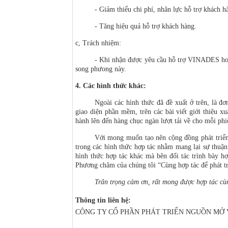
- Giảm thiểu chi phí, nhân lực hỗ trợ khách h
- Tăng hiệu quả hỗ trợ khách hàng.
c, Trách nhiệm:
- Khi nhận được yêu cầu hỗ trợ VINADES hoặc
song phưong này.
4. Các hình thức khác:
Ngoài các hình thức đã đề xuất ở trên, là đ
giao diện phần mềm, trên các bài viết giới thiệu x
hành lên đến hàng chục ngàn lượt tải về cho mỗi ph
Với mong muốn tạo nên cộng đồng phát triển
trong các hình thức hợp tác nhằm mang lại sự thuận
hình thức hợp tác khác mà bên đối tác trình bày h
Phương châm của chúng tôi “Cùng hợp tác để phát tr
Trân trọng cảm ơn, rất mong được hợp tác cùn
Thông tin liên hệ:
CÔNG TY CỔ PHẦN PHÁT TRIỂN NGUỒN MỞ V