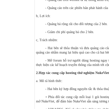
- Quảng cáo trên các phiên bản phát hành củ
b, Lợi ích:
- Quảng bá rộng rãi cho đối tượng của 2 bên.
- Giảm chi phí quảng bá cho 2 bên.
c, Trách nhiệm:
- Hai bên sẽ thỏa thuận và đưa quảng cáo của
quảng cáo nhằm mang lại hiệu quả cao cho cả hai bê
- Mở forum hỗ trợ người dùng hosting ngay 
thực hiện các kế hoạch truyền thông của mình tới c
2.Hợp tác cung cấp hosting thử nghiệm NukeViet
a. Mô tả hình thức:
- Hai bên ký hợp đồng nguyên tắc & thỏa thuậ
+ Phía đối tác cung cấp mỗi loại 1 gói hosti
mở NukeViet, để đảm bảo NukeViet sẵn sàng tương th