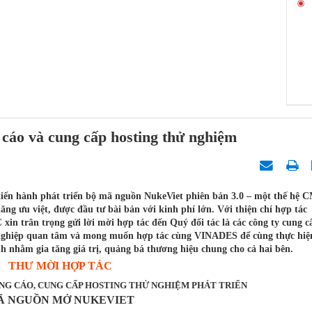
 cáo và cung cấp hosting thử nghiệm
iến hành phát triển bộ mã nguồn NukeViet phiên bản 3.0 – một thế hệ 
ăng ưu việt, được đầu tư bài bản với kinh phí lớn. Với thiện chí hợp tác
in trân trọng gửi lời mời hợp tác đến Quý đối tác là các công ty cung c
h nghiệp quan tâm và mong muốn hợp tác cùng VINADES để cùng thực hiệ
h nhằm gia tăng giá trị, quảng bá thương hiệu chung cho cả hai bên.
THƯ MỜI HỢP TÁC
NG CÁO, CUNG CẤP HOSTING THỬ NGHIỆM PHÁT TRIỂN
Ã NGUỒN MỞ NUKEVIET