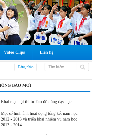
Video Clips
Liên hệ
Đăng nhập
HÔNG BÁO MỚI
Khai mạc hội thi tự làm đồ dùng dạy học
Sở GDĐT tổ chức tập 
mới đối với lớp 3 cấp
Một số hình ảnh hoạt động tổng kết năm học
2012 - 2013 và triển khai nhiệm vụ năm học
Sở Giáo dục và Đào tạ
2013 - 2014.
môn đầu năm học