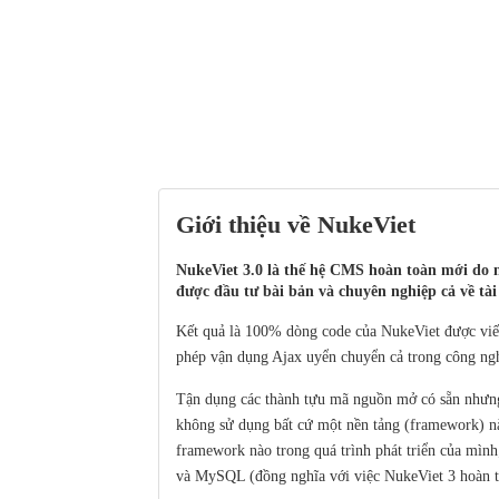
Giới thiệu về NukeViet
NukeViet 3.0 là thế hệ CMS hoàn toàn mới do 
được đầu tư bài bản và chuyên nghiệp cả về tài 
Kết quả là 100% dòng code của NukeViet được vi
phép vận dụng Ajax uyển chuyển cả trong công ng
Tận dụng các thành tựu mã nguồn mở có sẵn nhưng
không sử dụng bất cứ một nền tảng (framework) nà
framework nào trong quá trình phát triển của mình
và MySQL (đồng nghĩa với việc NukeViet 3 hoàn t