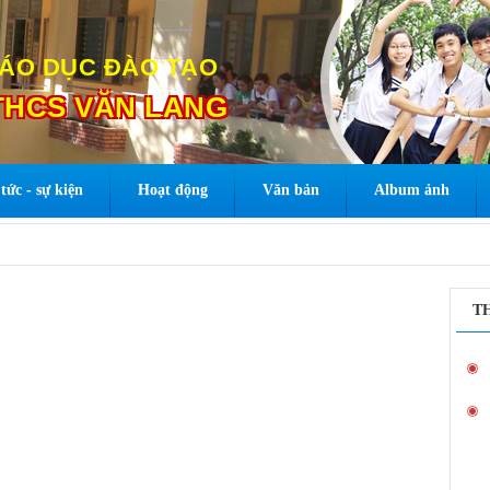
ÁO DỤC ĐÀO TẠO
HCS VĂN LANG
tức - sự kiện
Hoạt động
Văn bản
Album ảnh
T
Hỗ trợ tập huấn và triển khai NukeViet cho các
Phòng, Sở GD&ĐT