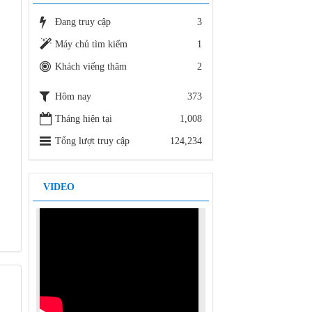
2188 /SGDĐT-VP - 18/11/2015
Đang truy cập
3
V/v báo cáo kết quả và tự chấm điểm
thi đua thực hiện nhiệm vụ văn thư,
Máy chủ tìm kiếm
1
lưu trữ năm 2015-2
Khách viếng thăm
2
2199 /SGDĐT-VP - 18/11/2015
Hôm nay
373
Tháng hiện tại
1,008
Tổng lượt truy cập
124,234
VIDEO