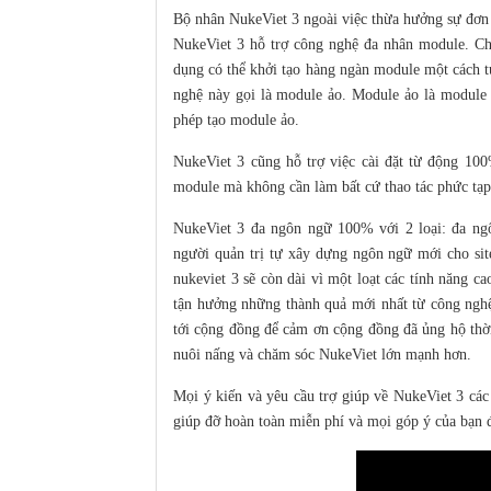
Bộ nhân NukeViet 3 ngoài việc thừa hưởng sự đơn
NukeViet 3 hỗ trợ công nghệ đa nhân module. Ch
dụng có thể khởi tạo hàng ngàn module một cách 
nghệ này gọi là module ảo. Module ảo là module
phép tạo module ảo.
NukeViet 3 cũng hỗ trợ việc cài đặt từ động 10
module mà không cần làm bất cứ thao tác phức tạp
NukeViet 3 đa ngôn ngữ 100% với 2 loại: đa ng
người quản trị tự xây dựng ngôn ngữ mới cho sit
nukeviet 3 sẽ còn dài vì một loạt các tính năng 
tận hưởng những thành quả mới nhất từ công ng
tới cộng đồng để cảm ơn cộng đồng đã ủng hộ thời
nuôi nấng và chăm sóc NukeViet lớn mạnh hơn.
Mọi ý kiến và yêu cầu trợ giúp về NukeViet 3 các 
giúp đỡ hoàn toàn miễn phí và mọi góp ý của bạn