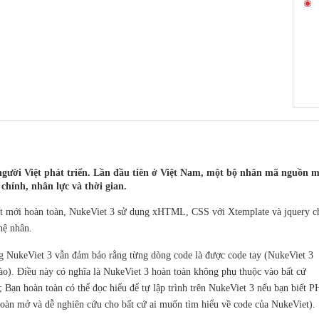
người Việt phát triển. Lần đầu tiên ở Việt Nam, một bộ nhân mã nguồn 
chính, nhân lực và thời gian.
ết mới hoàn toàn, NukeViet 3 sử dụng xHTML, CSS với Xtemplate và jquery c
hệ nhân.
 NukeViet 3 vẫn đảm bảo rằng từng dòng code là được code tay (NukeViet 3
o). Điều này có nghĩa là NukeViet 3 hoàn toàn không phụ thuộc vào bất cứ
; Bạn hoàn toàn có thể đọc hiểu để tự lập trình trên NukeViet 3 nếu bạn biết P
oàn mở và dễ nghiên cứu cho bất cứ ai muốn tìm hiểu về code của NukeViet).