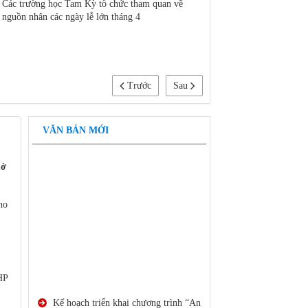
Các trường học Tam Kỳ tổ chức tham quan về
Ra mắt công ty mã nguồ
nguồn nhân các ngày lễ lớn tháng 4
Nam
Trước
Sau
VĂN BẢN MỚI
mở
ho
HP
Kế hoạch triển khai chương trình “An
toàn giao thông cho nụ cười ngày