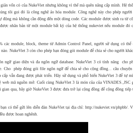
 giản vốn có của NukeViet nhưng không vì thế mà quên nâng cấp mình. Hệ th
úng tôi gọi đó là công nghệ ảo hóa module. Công nghệ này cho phép người
tự động mà không cần động đến một dòng code. Các module được sinh ra từ c
 được nhân bản từ một module bất kỳ của hệ thống nukeviet nếu module đó 
0% các module, block, theme từ Admin Control Panel, người sử dụng có thể 
 nào. NukeViet 3 còn cho phép bạn đóng gói module để chia sẻ cho người khác
ôn ngữ giao diện và đa ngôn ngữ database. NukeViet 3 có tính năng cho p
e. Cho phép đóng gói file ngôn ngữ để chia sẻ cho cộng đồng... câu chuyện
cao cấp vẫn đang được phát triển. Hãy sử dụng và phổ biến NukeViet 3 để tự m
hệ web mã nguồn mở. Cuối cùng NukeViet 3 là món của của
VINADES.,JSC
g
 gian qua, bây giờ NukeViet 3 được đưa trở lại cộng đồng để cộng đồng tiếp 
bạn có thể gửi lên diễn đàn NukeViet tại địa chỉ:
http://nukeviet.vn/phpbb/
. V
 đều được hoan nghênh.