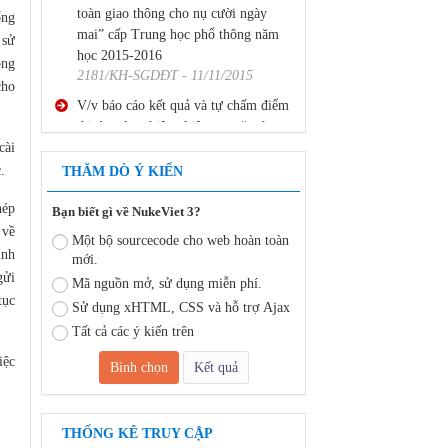
mai” cấp Trung học phổ thông năm
ống
học 2015-2016
 sử
2181/KH-SGDĐT - 11/11/2015
ông
V/v báo cáo kết quả và tự chấm điểm
cho
thi đua thực hiện nhiệm vụ văn thư,
lưu trữ năm 2015
2188 /SGDĐT-VP - 18/11/2015
cài
.
THĂM DÒ Ý KIẾN
V/v báo cáo kết quả và tự chấm điểm
thi đua thực hiện nhiệm vụ văn thư,
hép
Bạn biết gì về NukeViet 3?
lưu trữ năm 2015-2
 về
2199 /SGDĐT-VP - 18/11/2015
Một bộ sourcecode cho web hoàn toàn
ình
mới.
ửi
Kế hoạch triển khai chương trình “An
Mã nguồn mở, sử dụng miễn phí.
toàn giao thông cho nụ cười ngày
tục
Sử dụng xHTML, CSS và hỗ trợ Ajax
mai” cấp Trung học phổ thông năm
Tất cả các ý kiến trên
học 2015-2016
iệc
2181/KH-SGDĐT - 11/11/2015
V/v báo cáo kết quả và tự chấm điểm
thi đua thực hiện nhiệm vụ văn thư,
THỐNG KÊ TRUY CẬP
lưu trữ năm 2015