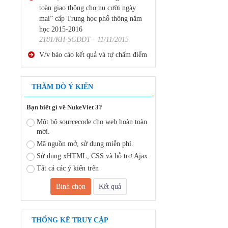
mai” cấp Trung học phổ thông năm
học 2015-2016
2181/KH-SGDĐT - 11/11/2015
V/v báo cáo kết quả và tự chấm điểm
thi đua thực hiện nhiệm vụ văn thư,
lưu trữ năm 2015
2188 /SGDĐT-VP - 18/11/2015
THĂM DÒ Ý KIẾN
V/v báo cáo kết quả và tự chấm điểm
thi đua thực hiện nhiệm vụ văn thư,
Bạn biết gì về NukeViet 3?
lưu trữ năm 2015-2
Một bộ sourcecode cho web hoàn toàn
2199 /SGDĐT-VP - 18/11/2015
mới.
Mã nguồn mở, sử dụng miễn phí.
Kế hoạch triển khai chương trình “An
toàn giao thông cho nụ cười ngày
Sử dụng xHTML, CSS và hỗ trợ Ajax
mai” cấp Trung học phổ thông năm
Tất cả các ý kiến trên
học 2015-2016
2181/KH-SGDĐT - 11/11/2015
V/v báo cáo kết quả và tự chấm điểm
thi đua thực hiện nhiệm vụ văn thư,
THỐNG KÊ TRUY CẬP
lưu trữ năm 2015