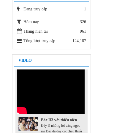
2188 /SGDĐT-VP - 18/11/2015
Đang truy cập
1
V/v báo cáo kết quả và tự chấm điểm
thi đua thực hiện nhiệm vụ văn thư,
Hôm nay
326
lưu trữ năm 2015-2
2199 /SGDĐT-VP - 18/11/2015
Tháng hiện tại
961
Tổng lượt truy cập
124,187
VIDEO
Bác Hồ với thiếu niên
Đây là những lời vàng ngọc
mà Bác đã dạy các cháu thiếu