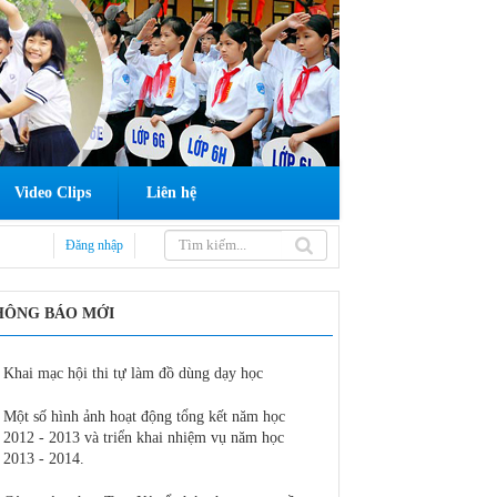
Video Clips
Liên hệ
Đăng nhập
HÔNG BÁO MỚI
Khai mạc hội thi tự làm đồ dùng dạy học
Sở GDĐT tổ chức tập 
mới đối với lớp 3 cấp
Một số hình ảnh hoạt động tổng kết năm học
2012 - 2013 và triển khai nhiệm vụ năm học
Sở Giáo dục và Đào tạ
2013 - 2014.
môn đầu năm học