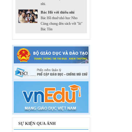
nhi.
Bác Hồ với thiếu nhi
Bác Hồ thuở nhỏ học Nho
Cùng chung đèn sách với "lò"
Bác Tôn
SỰ KIỆN QUA ẢNH