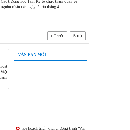
Các trường học Tam Kỳ tổ chức tham quan về
Ra mắt công ty mã nguồ
nguồn nhân các ngày lễ lớn tháng 4
Nam
Trước
Sau
VĂN BẢN MỚI
hoạt
Việt
doanh
Kế hoạch triển khai chương trình “An
toàn giao thông cho nụ cười ngày