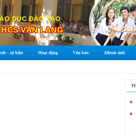
ÁO DỤC ĐÀO TẠO
HCS VĂN LANG
tức - sự kiện
Hoạt động
Văn bản
Album ảnh
T
Hỗ trợ tập huấn và triển khai NukeViet cho các
Phòng, Sở GD&ĐT