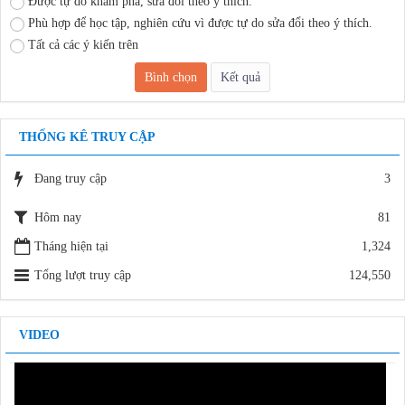
Được tự do khám phá, sửa đổi theo ý thích.
V/v báo cáo kết quả và tự chấm điểm thi đua thực hiện nhiệm vụ văn
Phù hợp để học tập, nghiên cứu vì được tự do sửa đổi theo ý thích.
thư, lưu trữ năm 2015
Tất cả các ý kiến trên
2188 /SGDĐT-VP - 18/11/2015
V/v báo cáo kết quả và tự chấm điểm thi đua thực hiện nhiệm vụ văn
thư, lưu trữ năm 2015-2
2199 /SGDĐT-VP - 18/11/2015
THỐNG KÊ TRUY CẬP
Đang truy cập
3
Hôm nay
81
Tháng hiện tại
1,324
Tổng lượt truy cập
124,550
VIDEO