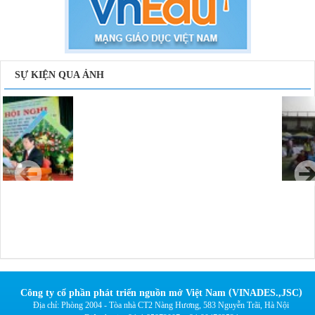
SỰ KIỆN QUA ẢNH
(
)
Công ty cổ phần phát triển nguồn mở Việt Nam
VINADES.,JSC
Địa chỉ:
Phòng 2004 - Tòa nhà CT2 Nàng Hương, 583 Nguyễn Trãi, Hà Nội