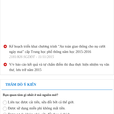
Kế hoạch triển khai chương trình “An toàn giao thông cho nụ cười
ngày mai” cấp Trung học phổ thông năm học 2015-2016
2181/KH-SGDĐT - 11/11/2015
V/v báo cáo kết quả và tự chấm điểm thi đua thực hiện nhiệm vụ văn
thư, lưu trữ năm 2015
2188 /SGDĐT-VP - 18/11/2015
V/v báo cáo kết quả và tự chấm điểm thi đua thực hiện nhiệm vụ văn
THĂM DÒ Ý KIẾN
thư, lưu trữ năm 2015-2
2199 /SGDĐT-VP - 18/11/2015
Bạn quan tâm gì nhất ở mã nguồn mở?
Kế hoạch triển khai chương trình “An toàn giao thông cho nụ cười
Liên tục được cải tiến, sửa đổi bởi cả thế giới.
ngày mai” cấp Trung học phổ thông năm học 2015-2016
Được sử dụng miễn phí không mất tiền.
2181/KH-SGDĐT - 11/11/2015